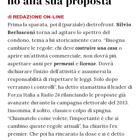
no alla sua proposta”
di
REDAZIONE
ON-LINE
Prima la sparata, poi il (parziale) dietrofront.
Silvio
Berlusconi
torna ad agitare lo spettro del
condono, tema a lui storicamente caro. “Bisogna
cambiare le regole: chi deve
costruire una casa
o
aprire un’attività commerciale, non dovrà più
aspettare anni per
permessi
e
licenze
. Dovrà
dichiarare l’inizio dell’attività e assumersi la
responsabilità di rispettare le leggi. Solo dopo
verranno i controlli”, ha detto stamattina il leader di
Forza Italia a
Radio 24
rilanciando le proposte già
avanzate durante la campagna elettorale del 2013.
Insomma, il solito, classico colpo di spugna.
“Chiamatelo come volete, l’importante è che si
cambino queste regole attuali”, ha chiarito l’ex
premier. Che poi ha rincarato la dose e si è detto