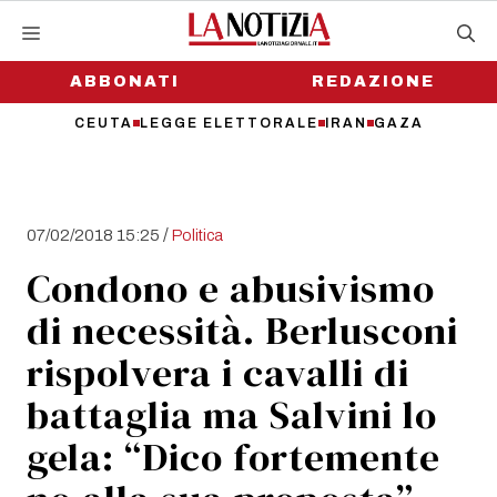
Vai
al
contenuto
ABBONATI
REDAZIONE
CEUTA
LEGGE ELETTORALE
IRAN
GAZA
/
07/02/2018 15:25
Politica
Condono e abusivismo
di necessità. Berlusconi
rispolvera i cavalli di
battaglia ma Salvini lo
gela: “Dico fortemente