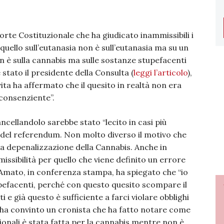
orte Costituzionale che ha giudicato inammissibili i
 quello sull’eutanasia non è sull’eutanasia ma su un
on è sulla cannabis ma sulle sostanze stupefacenti
 stato il presidente della Consulta (
leggi l’articolo
),
 vita ha affermato che il quesito in realtà non era
 consenziente”.
ncellandolo sarebbe stato “lecito in casi più
o del referendum. Non molto diverso il motivo che
lla depenalizzazione della Cannabis. Anche in
issibilità per quello che viene definito un errore
 Amato, in conferenza stampa, ha spiegato che “io
pefacenti, perché con questo quesito scompare il
i e già questo è sufficiente a farci violare obblighi
 ha convinto un cronista che ha fatto notare come
ionali è stata fatta per la cannabis mentre non è