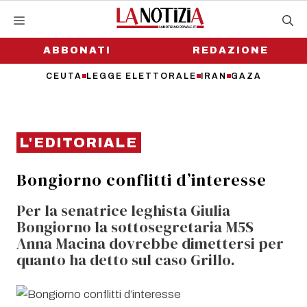
Vai
al
contenuto
ABBONATI
REDAZIONE
CEUTA
LEGGE ELETTORALE
IRAN
GAZA
L'EDITORIALE
Bongiorno conflitti d’interesse
Per la senatrice leghista Giulia
Bongiorno la sottosegretaria M5S
Anna Macina dovrebbe dimettersi per
quanto ha detto sul caso Grillo.