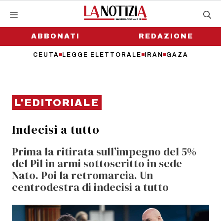
Vai
al
contenuto
ABBONATI
REDAZIONE
CEUTA
LEGGE ELETTORALE
IRAN
GAZA
L'EDITORIALE
Indecisi a tutto
Prima la ritirata sull’impegno del 5%
del Pil in armi sottoscritto in sede
Nato. Poi la retromarcia. Un
centrodestra di indecisi a tutto