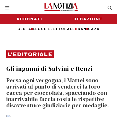
Vai
al
contenuto
ABBONATI
REDAZIONE
CEUTA
LEGGE ELETTORALE
IRAN
GAZA
L'EDITORIALE
Gli inganni di Salvini e Renzi
Persa ogni vergogna, i Mattei sono
arrivati al punto di venderci la loro
cacca per cioccolata, spacciando con
inarrivabile faccia tosta le rispettive
disavventure giudiziarie per medaglie.