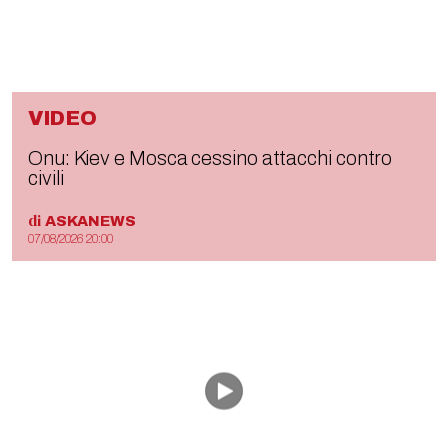
VIDEO
Onu: Kiev e Mosca cessino attacchi contro
civili
di
ASKANEWS
07/08/2026 20:00