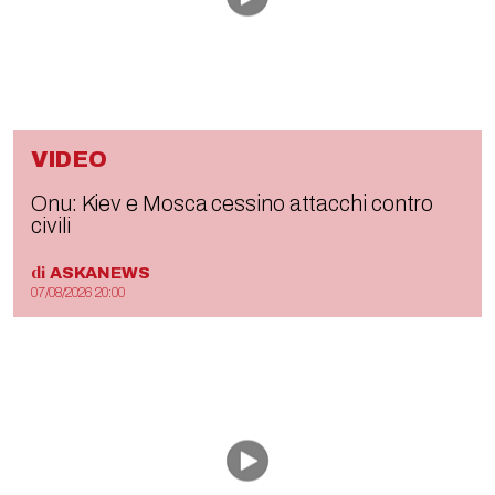
VIDEO
Onu: Kiev e Mosca cessino attacchi contro
civili
di
ASKANEWS
07/08/2026 20:00