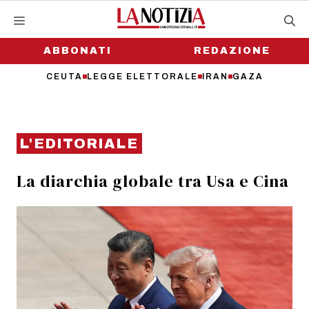
Vai
al
contenuto
ABBONATI
REDAZIONE
CEUTA
LEGGE ELETTORALE
IRAN
GAZA
L'EDITORIALE
La diarchia globale tra Usa e Cina