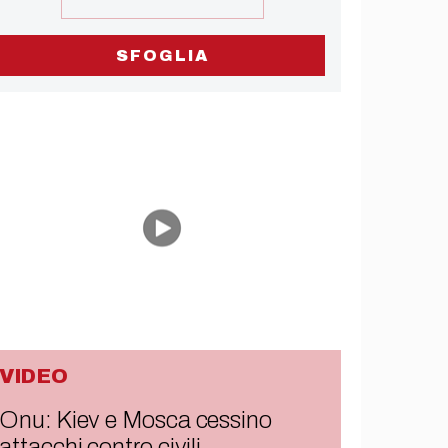
SFOGLIA
VIDEO
Onu: Kiev e Mosca cessino
attacchi contro civili