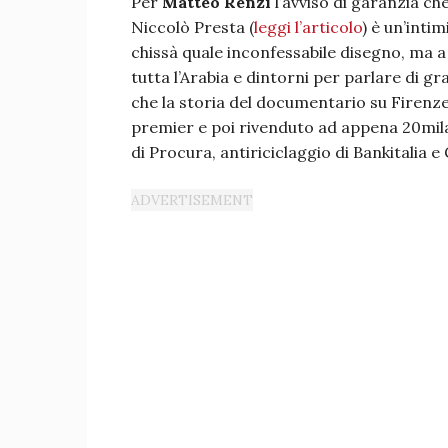
Per
Matteo Renzi
l’avviso di garanzia ch
Niccolò Presta (
leggi l’articolo
) è un’intim
chissà quale inconfessabile disegno, ma a
tutta l’Arabia e dintorni per parlare di g
che la storia del documentario su Firenze
premier e poi rivenduto ad appena 20mila 
di Procura, antiriciclaggio di Bankitalia e