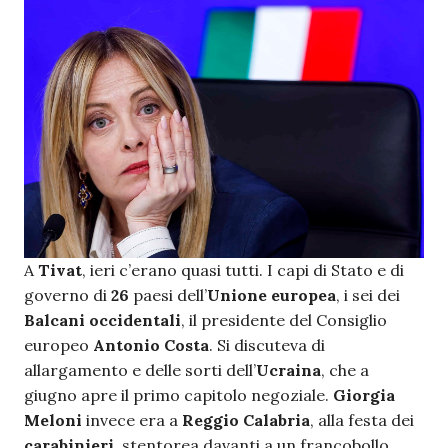
A
Tivat
, ieri c’erano quasi tutti. I capi di Stato e di
governo di
26
paesi dell’
Unione europea
, i sei dei
Balcani occidentali
, il presidente del Consiglio
europeo
Antonio Costa
. Si discuteva di
allargamento e delle sorti dell’
Ucraina
, che a
giugno apre il primo capitolo negoziale.
Giorgia
Meloni
invece era a
Reggio Calabria
, alla festa dei
carabinieri
, stentorea davanti a un francobollo.