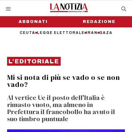
Vai
al
contenuto
ABBONATI
REDAZIONE
CEUTA
LEGGE ELETTORALE
IRAN
GAZA
L'EDITORIALE
Mi si nota di più se vado o se non
vado?
Al vertice Ue il posto dell'Italia è
rimasto vuoto, ma almeno in
Prefettura il francobollo ha avuto il
suo timbro puntuale