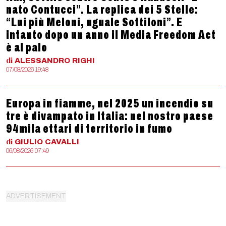
nato Contucci”. La replica dei 5 Stelle:
“Lui più Meloni, uguale Sottiloni”. E
intanto dopo un anno il Media Freedom Act
è al palo
di
ALESSANDRO
RIGHI
07/08/2026 19:48
Europa in fiamme, nel 2025 un incendio su
tre è divampato in Italia: nel nostro paese
94mila ettari di territorio in fumo
di
GIULIO
CAVALLI
06/08/2026 07:49