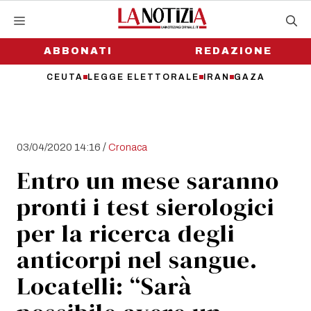
Vai
al
contenuto
ABBONATI
REDAZIONE
CEUTA
LEGGE ELETTORALE
IRAN
GAZA
/
03/04/2020 14:16
Cronaca
Entro un mese saranno
pronti i test sierologici
per la ricerca degli
anticorpi nel sangue.
Locatelli: “Sarà