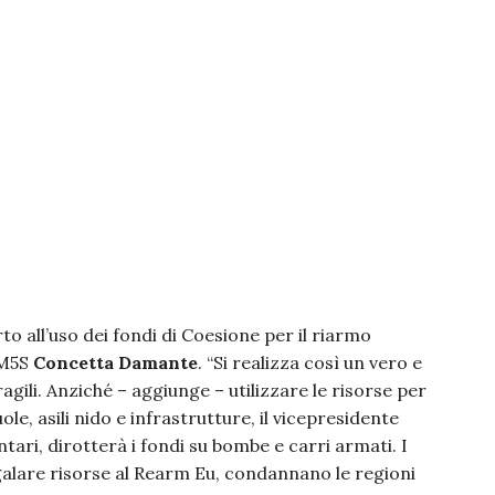
o all’uso dei fondi di Coesione per il riarmo
 M5S
Concetta Damante
. “Si realizza così un vero e
ragili. Anziché – aggiunge – utilizzare le risorse per
cuole, asili nido e infrastrutture, il vicepresidente
tari, dirotterà i fondi su bombe e carri armati. I
galare risorse al Rearm Eu, condannano le regioni