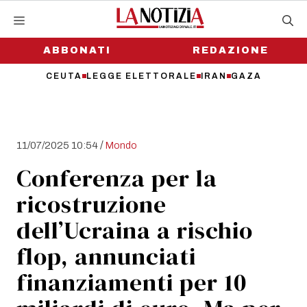
Vai
al
contenuto
ABBONATI
REDAZIONE
CEUTA
LEGGE ELETTORALE
IRAN
GAZA
/
11/07/2025 10:54
Mondo
Conferenza per la
ricostruzione
dell’Ucraina a rischio
flop, annunciati
finanziamenti per 10