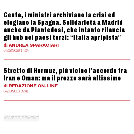
Ceuta, i ministri archiviano la crisi ed
elogiano la Spagna. Solidarietà a Madrid
anche da Piantedosi, che intanto rilancia
gli hub nei paesi terzi: “Italia apripista”
di
ANDREA
SPARACIARI
04/08/2026 17:04
Stretto di Hormuz, più vicino l’accordo tra
Iran e Oman: ma il prezzo sarà altissimo
di
REDAZIONE
ON-LINE
04/08/2026 09:41