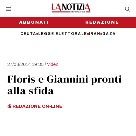
Vai
al
contenuto
ABBONATI
REDAZIONE
CEUTA
LEGGE ELETTORALE
IRAN
GAZA
/
27/08/2014 19:35
Video
Floris e Giannini pronti
alla sfida
di
REDAZIONE
ON-LINE