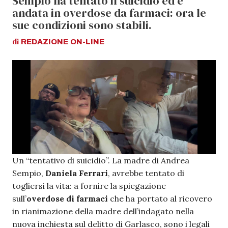
Sempio ha tentato il suicidio ed è
andata in overdose da farmaci: ora le
sue condizioni sono stabili.
di
REDAZIONE
ON-LINE
Un “tentativo di suicidio”. La madre di Andrea
Sempio,
Daniela Ferrari
, avrebbe tentato di
togliersi la vita: a fornire la spiegazione
sull’
overdose di farmaci
che ha portato al ricovero
in rianimazione della madre dell’indagato nella
nuova inchiesta sul delitto di Garlasco, sono i legali