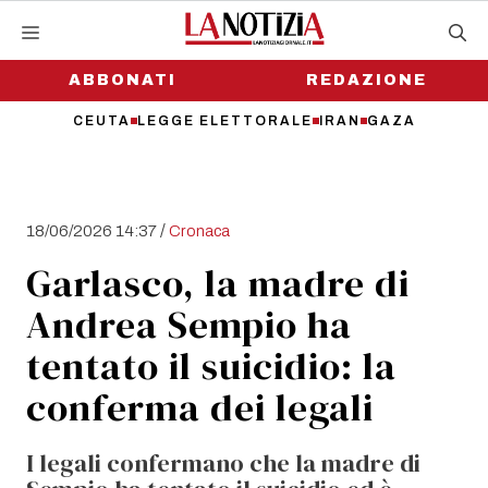
Vai
al
contenuto
ABBONATI
REDAZIONE
CEUTA
LEGGE ELETTORALE
IRAN
GAZA
/
18/06/2026 14:37
Cronaca
Garlasco, la madre di
Andrea Sempio ha
tentato il suicidio: la
conferma dei legali
I legali confermano che la madre di