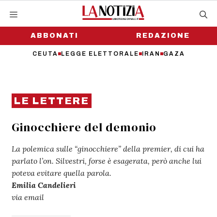
Vai
al
contenuto
ABBONATI
REDAZIONE
CEUTA
LEGGE ELETTORALE
IRAN
GAZA
LE LETTERE
Ginocchiere del demonio
La polemica sulle “ginocchiere” della premier, di cui ha
parlato l’on. Silvestri, forse è esagerata, però anche lui
poteva evitare quella parola.
Emilia Candelieri
via email