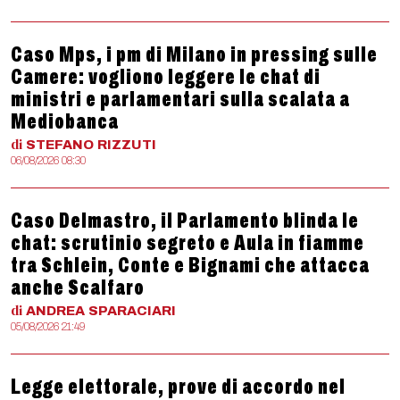
Caso Mps, i pm di Milano in pressing sulle
Camere: vogliono leggere le chat di
ministri e parlamentari sulla scalata a
Mediobanca
di
STEFANO
RIZZUTI
06/08/2026 08:30
Caso Delmastro, il Parlamento blinda le
chat: scrutinio segreto e Aula in fiamme
tra Schlein, Conte e Bignami che attacca
anche Scalfaro
di
ANDREA
SPARACIARI
05/08/2026 21:49
Legge elettorale, prove di accordo nel