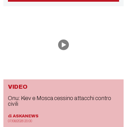
VIDEO
Onu: Kiev e Mosca cessino attacchi contro
civili
di
ASKANEWS
07/08/2026 20:00