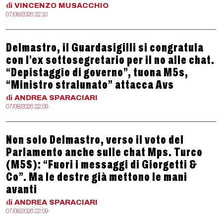
di
VINCENZO
MUSACCHIO
07/08/2026 22:10
Delmastro, il Guardasigilli si congratula
con l’ex sottosegretario per il no alle chat.
“Depistaggio di governo”, tuona M5s,
“Ministro stralunato” attacca Avs
di
ANDREA
SPARACIARI
07/08/2026 22:09
Non solo Delmastro, verso il voto del
Parlamento anche sulle chat Mps. Turco
(M5S): “Fuori i messaggi di Giorgetti &
Co”. Ma le destre già mettono le mani
avanti
di
ANDREA
SPARACIARI
07/08/2026 22:09