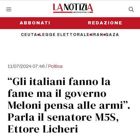
Vai
al
contenuto
ABBONATI
REDAZIONE
CEUTA
LEGGE ELETTORALE
IRAN
GAZA
/
11/07/2024 07:46
Politica
“Gli italiani fanno la
fame ma il governo
Meloni pensa alle armi”.
Parla il senatore M5S,
Ettore Licheri