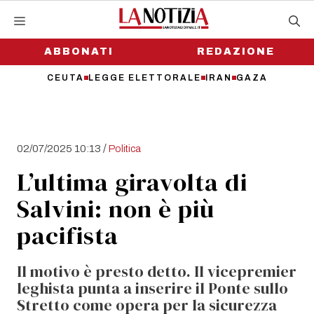
Vai
al
contenuto
ABBONATI
REDAZIONE
CEUTA
LEGGE ELETTORALE
IRAN
GAZA
/
02/07/2025 10:13
Politica
L’ultima giravolta di
Salvini: non è più
pacifista
Il motivo è presto detto. Il vicepremier
leghista punta a inserire il Ponte sullo
Stretto come opera per la sicurezza