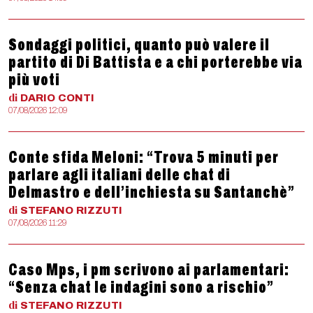
Sondaggi politici, quanto può valere il
partito di Di Battista e a chi porterebbe via
più voti
di
DARIO
CONTI
07/08/2026 12:09
Conte sfida Meloni: “Trova 5 minuti per
parlare agli italiani delle chat di
Delmastro e dell’inchiesta su Santanchè”
di
STEFANO
RIZZUTI
07/08/2026 11:29
Caso Mps, i pm scrivono ai parlamentari:
“Senza chat le indagini sono a rischio”
di
STEFANO
RIZZUTI