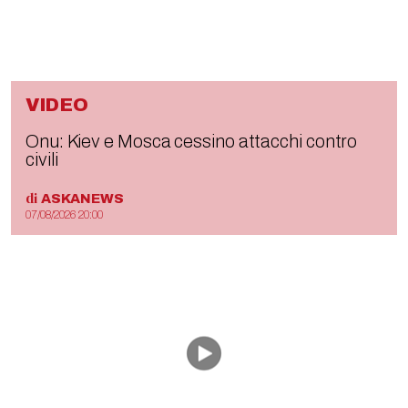
VIDEO
Onu: Kiev e Mosca cessino attacchi contro
civili
di
ASKANEWS
07/08/2026 20:00