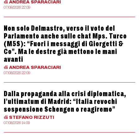
di
ANDREA
SPARACIARI
07/08/2026 22:09
Non solo Delmastro, verso il voto del
Parlamento anche sulle chat Mps. Turco
(M5S): “Fuori i messaggi di Giorgetti &
Co”. Ma le destre già mettono le mani
avanti
di
ANDREA
SPARACIARI
07/08/2026 22:09
Dalla propaganda alla crisi diplomatica,
l’ultimatum di Madrid: “Italia revochi
sospensione Schengen o reagiremo”
di
STEFANO
RIZZUTI
07/08/2026 14:09