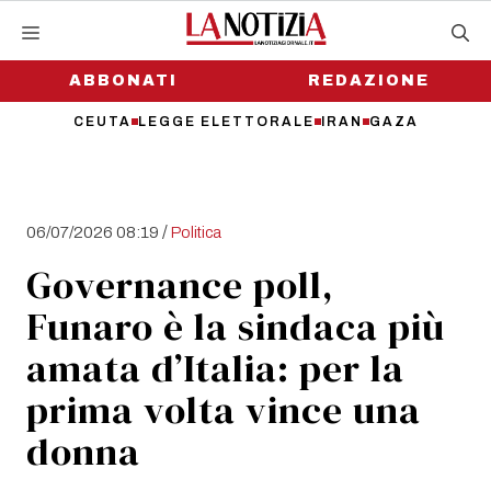
Vai
al
contenuto
ABBONATI
REDAZIONE
CEUTA
LEGGE ELETTORALE
IRAN
GAZA
/
06/07/2026 08:19
Politica
Governance poll,
Funaro è la sindaca più
amata d’Italia: per la
prima volta vince una
donna