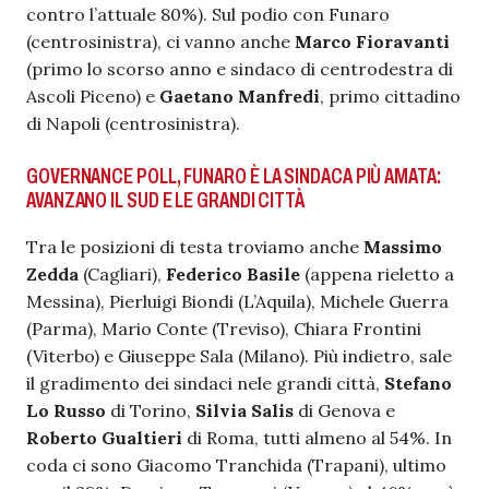
contro l’attuale 80%). Sul podio con Funaro
(centrosinistra), ci vanno anche
Marco Fioravanti
(primo lo scorso anno e sindaco di centrodestra di
Ascoli Piceno) e
Gaetano Manfredi
, primo cittadino
di Napoli (centrosinistra).
GOVERNANCE POLL, FUNARO È LA SINDACA PIÙ AMATA:
AVANZANO IL SUD E LE GRANDI CITTÀ
Tra le posizioni di testa troviamo anche
Massimo
Zedda
(Cagliari),
Federico Basile
(appena rieletto a
Messina), Pierluigi Biondi (L’Aquila), Michele Guerra
(Parma), Mario Conte (Treviso), Chiara Frontini
(Viterbo) e Giuseppe Sala (Milano). Più indietro, sale
il gradimento dei sindaci nele grandi città,
Stefano
Lo Russo
di Torino,
Silvia Salis
di Genova e
Roberto Gualtieri
di Roma, tutti almeno al 54%. In
coda ci sono Giacomo Tranchida (Trapani), ultimo