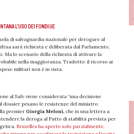
NTANA L’USO DEI FONDI UE
ausola di salvaguardia nazionale per derogare al
 difesa sarà richiesta e deliberata dal Parlamento,
o. Ma lo scenario della richiesta di attivare la
babile nella maggioranza. Tradotto: il ricorso ai
spese militari non è in vista.
ione al Safe viene considerata “una decisione
l dossier pesano le resistenze del ministro
lla premier
Giorgia Meloni,
che in una lettera a
tendere la deroga al Patto di stabilità prevista per
rgetica.
Bruxelles ha aperto solo parzialmente,
che misure per accelerare la transizione e l’uscita