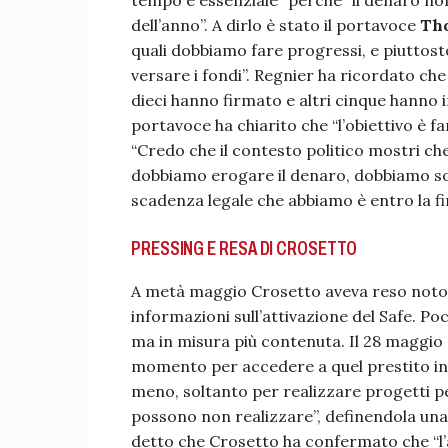
tempo è essenziale” perché “il denaro non
dell’anno”. A dirlo è stato il portavoce
Th
quali dobbiamo fare progressi, e piuttos
versare i fondi”. Regnier ha ricordato che
dieci hanno firmato e altri cinque hanno i
portavoce ha chiarito che “l’obiettivo è fa
“Credo che il contesto politico mostri ch
dobbiamo erogare il denaro, dobbiamo sos
scadenza legale che abbiamo è entro la fin
PRESSING E RESA DI CROSETTO
A metà maggio Crosetto aveva reso noto d
informazioni sull’attivazione del Safe. Poco
ma in misura più contenuta. Il 28 maggio
momento per accedere a quel prestito in
meno, soltanto per realizzare progetti per
possono non realizzare”, definendola una d
detto che Crosetto ha confermato che “l’