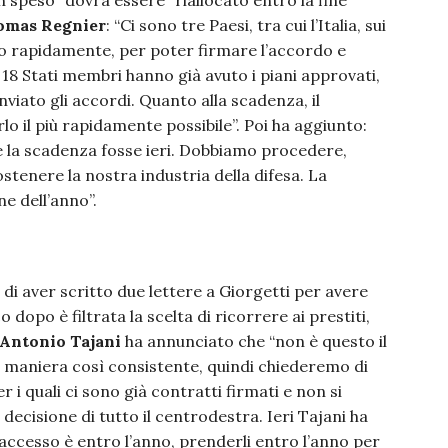
 speso” dovrà essere “riallocato entro la fine
omas Regnier
: “Ci sono tre Paesi, tra cui l’Italia, sui
to rapidamente, per poter firmare l’accordo e
 18 Stati membri hanno già avuto i piani approvati,
nviato gli accordi. Quanto alla scadenza, il
rlo il più rapidamente possibile”. Poi ha aggiunto:
e la scadenza fosse ieri. Dobbiamo procedere,
tenere la nostra industria della difesa. La
e dell’anno”.
i aver scritto due lettere a Giorgetti per avere
 dopo è filtrata la scelta di ricorrere ai prestiti,
Antonio Tajani
ha annunciato che “non è questo il
 maniera così consistente, quindi chiederemo di
 i quali ci sono già contratti firmati e non si
ecisione di tutto il centrodestra. Ieri Tajani ha
accesso è entro l’anno, prenderli entro l’anno per