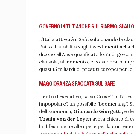
GOVERNO IN TILT ANCHE SUL RIARMO, SI ALLO
L’Italia attiverà il Safe solo quando la cl
Patto di stabilità sugli investimenti nella
dicono all’Ansa qualificate fonti di govern
clausola, al momento, è considerato impro
quasi 15 miliardi di prestiti europei per le 
MAGGIORANZA SPACCATA SUL SAFE
Dentro l’esecutivo, salvo Crosetto, l’ades
impopolare”, un possibile “boomerang”. Su
dell’Economia,
Giancarlo Giorgetti,
e de
Ursula von der Leyen
aveva chiesto di es
la difesa anche alle spese per la crisi ene
proponendo di includere nella clausola an