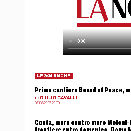
LEGGI ANCHE
Primo cantiere Board of Peace, m
di
GIULIO
CAVALLI
07/08/2026 22:09
Ceuta, muro contro muro Meloni-S
frontiere entro domenica, Roma le