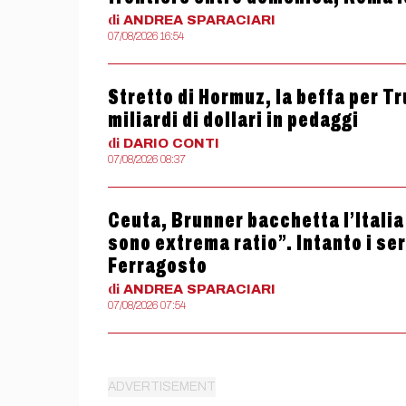
di
ANDREA
SPARACIARI
07/08/2026 16:54
Stretto di Hormuz, la beffa per T
miliardi di dollari in pedaggi
di
DARIO
CONTI
07/08/2026 08:37
Ceuta, Brunner bacchetta l’Itali
sono extrema ratio”. Intanto i se
Ferragosto
di
ANDREA
SPARACIARI
07/08/2026 07:54