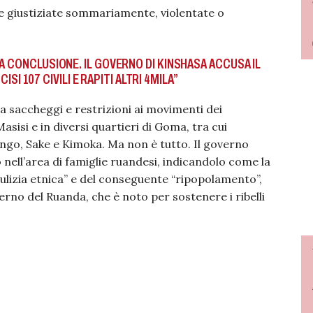
e giustiziate sommariamente, violentate o
LA CONCLUSIONE. IL GOVERNO DI KINSHASA ACCUSA IL
CISI 107 CIVILI E RAPITI ALTRI 4MILA”
saccheggi e restrizioni ai movimenti dei
Masisi e in diversi quartieri di Goma, tra cui
go, Sake e Kimoka. Ma non è tutto. Il governo
nell’area di famiglie ruandesi, indicandolo come la
pulizia etnica” e del conseguente “ripopolamento”,
rno del Ruanda, che è noto per sostenere i ribelli