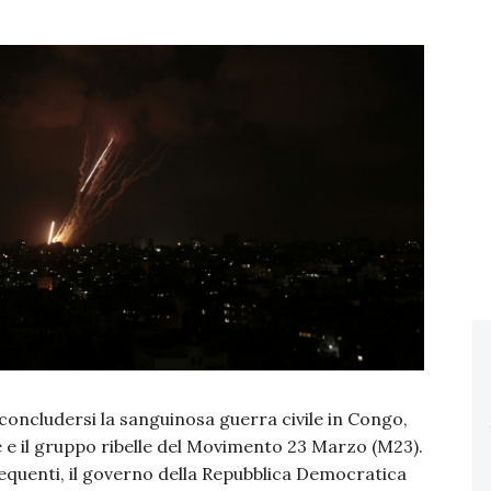
oncludersi la sanguinosa guerra civile in Congo,
 e il gruppo ribelle del Movimento 23 Marzo (M23).
equenti, il governo della Repubblica Democratica