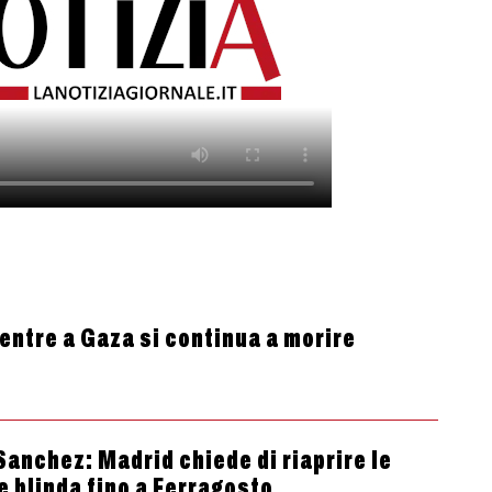
entre a Gaza si continua a morire
anchez: Madrid chiede di riaprire le
 blinda fino a Ferragosto