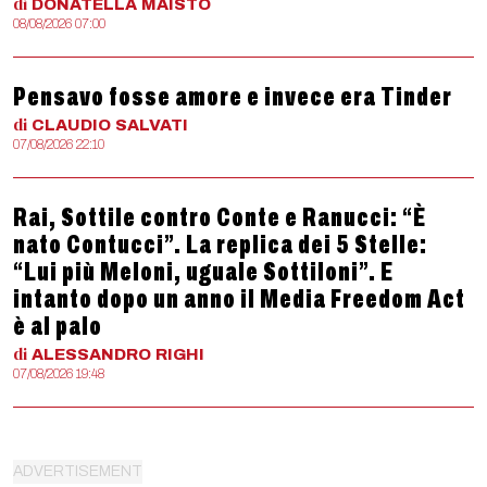
di
DONATELLA
MAISTO
08/08/2026 07:00
Pensavo fosse amore e invece era Tinder
di
CLAUDIO
SALVATI
07/08/2026 22:10
Rai, Sottile contro Conte e Ranucci: “È
nato Contucci”. La replica dei 5 Stelle:
“Lui più Meloni, uguale Sottiloni”. E
intanto dopo un anno il Media Freedom Act
è al palo
di
ALESSANDRO
RIGHI
07/08/2026 19:48