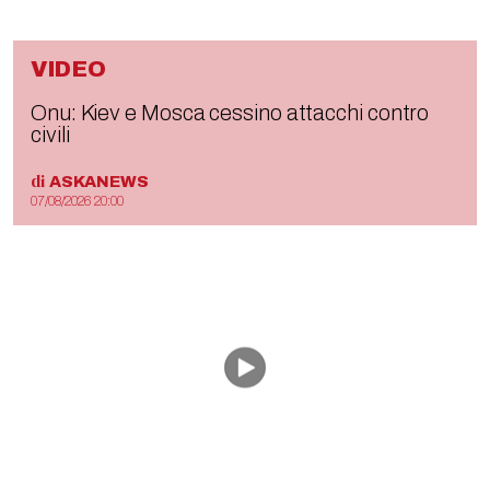
VIDEO
Onu: Kiev e Mosca cessino attacchi contro
civili
di
ASKANEWS
07/08/2026 20:00