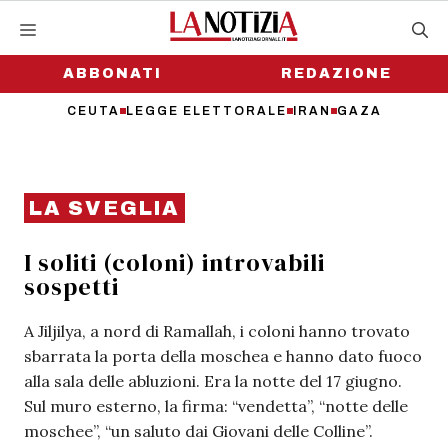
Vai
al
contenuto
ABBONATI
REDAZIONE
CEUTA
LEGGE ELETTORALE
IRAN
GAZA
LA SVEGLIA
I soliti (coloni) introvabili
sospetti
A Jiljilya, a nord di Ramallah, i coloni hanno trovato
sbarrata la porta della moschea e hanno dato fuoco
alla sala delle abluzioni. Era la notte del 17 giugno.
Sul muro esterno, la firma: “vendetta”, “notte delle
moschee”, “un saluto dai Giovani delle Colline”.