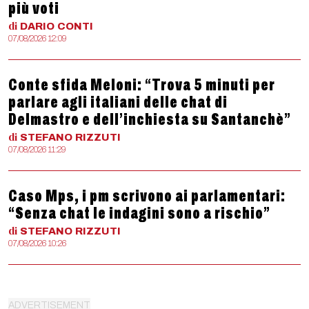
più voti
di
DARIO
CONTI
07/08/2026 12:09
Conte sfida Meloni: “Trova 5 minuti per
parlare agli italiani delle chat di
Delmastro e dell’inchiesta su Santanchè”
di
STEFANO
RIZZUTI
07/08/2026 11:29
Caso Mps, i pm scrivono ai parlamentari:
“Senza chat le indagini sono a rischio”
di
STEFANO
RIZZUTI
07/08/2026 10:26