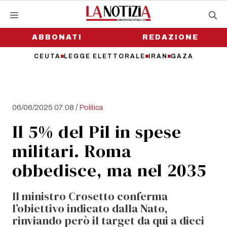
Vai
al
contenuto
ABBONATI
REDAZIONE
CEUTA
LEGGE ELETTORALE
IRAN
GAZA
/
06/06/2025 07:08
Politica
Il 5% del Pil in spese
militari. Roma
obbedisce, ma nel 2035
Il ministro Crosetto conferma
l’obiettivo indicato dalla Nato,
rinviando però il target da qui a dieci