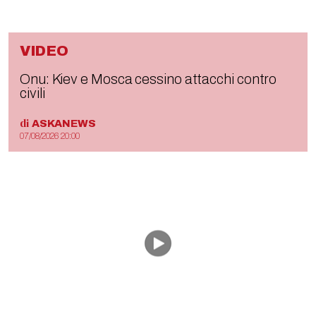
VIDEO
Onu: Kiev e Mosca cessino attacchi contro
civili
di
ASKANEWS
07/08/2026 20:00