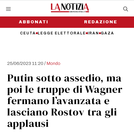
Vai
al
contenuto
ABBONATI
REDAZIONE
CEUTA
LEGGE ELETTORALE
IRAN
GAZA
/
25/06/2023 11:20
Mondo
Putin sotto assedio, ma
poi le truppe di Wagner
fermano l’avanzata e
lasciano Rostov tra gli
applausi