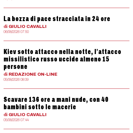
La bozza di pace stracciata in 24 ore
di
GIULIO
CAVALLI
06/08/2026 07:50
Kiev sotto attacco nella notte, l’attacco
missilistico russo uccide almeno 15
persone
di
REDAZIONE
ON-LINE
05/08/2026 08:09
Scavare 136 ore a mani nude, con 40
bambini sotto le macerie
di
GIULIO
CAVALLI
05/08/2026 07:44