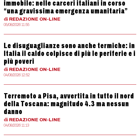
immobile: nelle carceri italiani in corso
“una gravissima emergenza umanitaria”
di
REDAZIONE
ON-LINE
05/08/2026 11:55
Le disuguaglianze sono anche termiche: in
Italia il caldo colpisce di più le periferie e i
più poveri
di
REDAZIONE
ON-LINE
04/08/2026 12:52
Terremoto a Pisa, avvertita in tutto il nord
della Toscana: magnitudo 4.3 ma nessun
danno
di
REDAZIONE
ON-LINE
04/08/2026 11:13