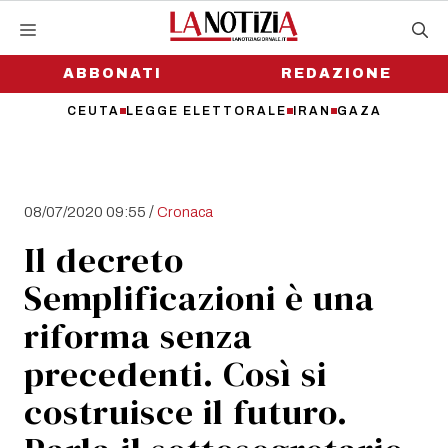
Vai
al
contenuto
ABBONATI
REDAZIONE
CEUTA
LEGGE ELETTORALE
IRAN
GAZA
/
08/07/2020 09:55
Cronaca
Il decreto
Semplificazioni è una
riforma senza
precedenti. Così si
costruisce il futuro.