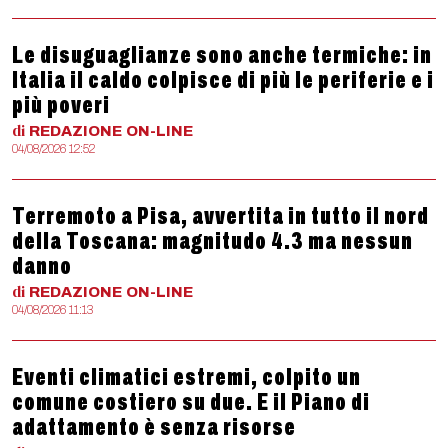
Le disuguaglianze sono anche termiche: in
Italia il caldo colpisce di più le periferie e i
più poveri
di
REDAZIONE
ON-LINE
04/08/2026 12:52
Terremoto a Pisa, avvertita in tutto il nord
della Toscana: magnitudo 4.3 ma nessun
danno
di
REDAZIONE
ON-LINE
04/08/2026 11:13
Eventi climatici estremi, colpito un
comune costiero su due. E il Piano di
adattamento è senza risorse