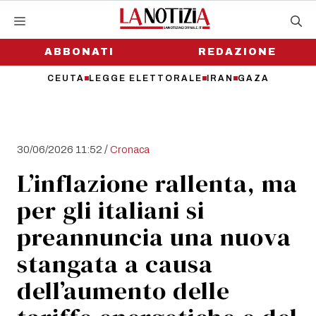
Vai
al
contenuto
ABBONATI
REDAZIONE
CEUTA
LEGGE ELETTORALE
IRAN
GAZA
/
30/06/2026 11:52
Cronaca
L’inflazione rallenta, ma
per gli italiani si
preannuncia una nuova
stangata a causa
dell’aumento delle