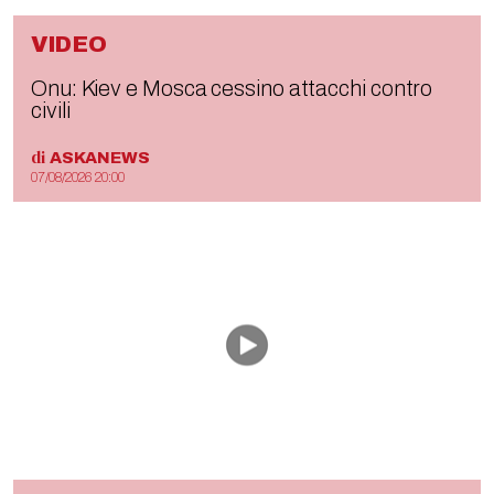
VIDEO
Onu: Kiev e Mosca cessino attacchi contro
civili
di
ASKANEWS
07/08/2026 20:00