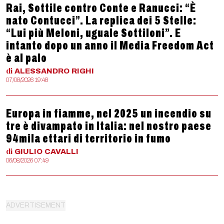
Rai, Sottile contro Conte e Ranucci: “È
nato Contucci”. La replica dei 5 Stelle:
“Lui più Meloni, uguale Sottiloni”. E
intanto dopo un anno il Media Freedom Act
è al palo
di
ALESSANDRO
RIGHI
07/08/2026 19:48
Europa in fiamme, nel 2025 un incendio su
tre è divampato in Italia: nel nostro paese
94mila ettari di territorio in fumo
di
GIULIO
CAVALLI
06/08/2026 07:49