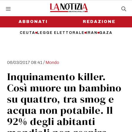
Vai
al
contenuto
ABBONATI
REDAZIONE
CEUTA
LEGGE ELETTORALE
IRAN
GAZA
/
06/03/2017 08:41
Mondo
Inquinamento killer.
Così muore un bambino
su quattro, tra smog e
acqua non potabile. Il
92% degli abitanti