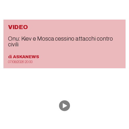
VIDEO
Onu: Kiev e Mosca cessino attacchi contro
civili
di
ASKANEWS
07/08/2026 20:00