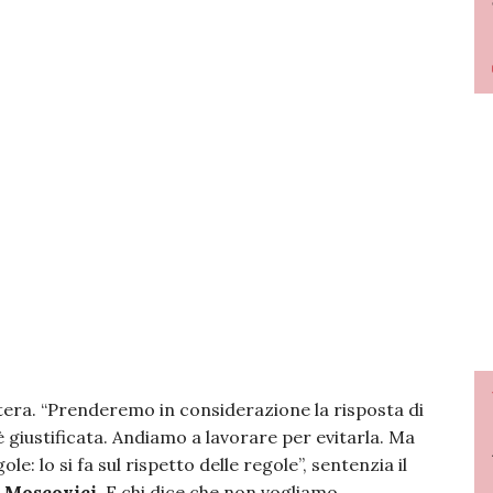
 lettera. “Prenderemo in considerazione la risposta di
giustificata. Andiamo a lavorare per evitarla. Ma
e: lo si fa sul rispetto delle regole”, sentenzia il
e Moscovici
. E chi dice che non vogliamo