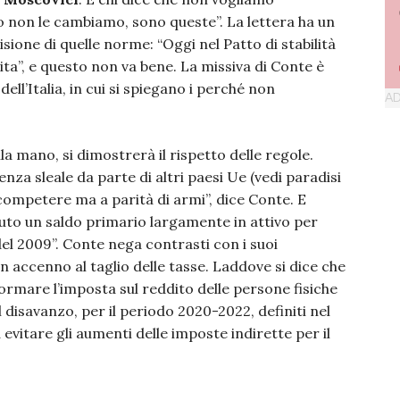
do non le cambiamo, sono queste”. La lettera ha un
isione di quelle norme: “Oggi nel Patto di stabilità
cita”, e questo non va bene. La missiva di Conte è
ll’Italia, in cui si spiegano i perché non
 mano, si dimostrerà il rispetto delle regole.
nza sleale da parte di altri paesi Ue (vedi paradisi
 competere ma a parità di armi”, dice Conte. E
uto un saldo primario largamente in attivo per
del 2009”. Conte nega contrasti con i suoi
un accenno al taglio delle tasse. Laddove si dice che
formare l’imposta sul reddito delle persone fisiche
el disavanzo, per il periodo 2020-2022, definiti nel
 evitare gli aumenti delle imposte indirette per il