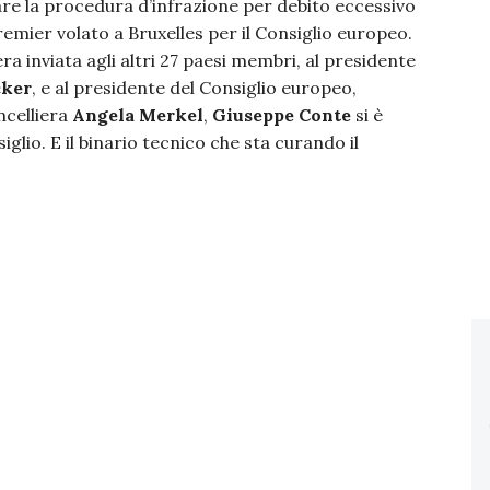
ivare la procedura d’infrazione per debito eccessivo
remier volato a Bruxelles per il Consiglio europeo.
tera inviata agli altri 27 paesi membri, al presidente
cker
, e al presidente del Consiglio europeo,
ncelliera
Angela Merkel
,
Giuseppe Conte
si è
glio. E il binario tecnico che sta curando il