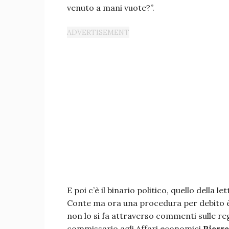
venuto a mani vuote?”.
E poi c’è il binario politico, quello della
Conte ma ora una procedura per debito è 
non lo si fa attraverso commenti sulle regol
commissario agli Affari economici
Pierr