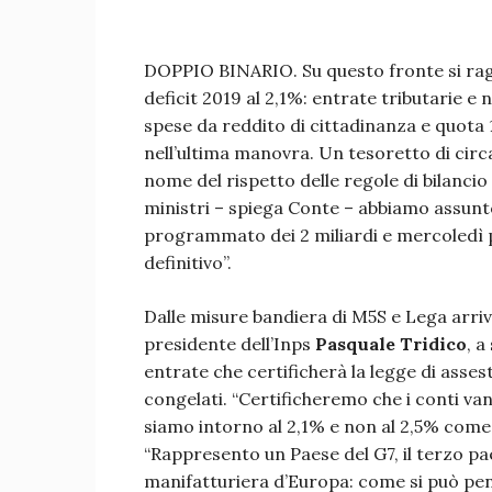
DOPPIO BINARIO. Su questo fronte si ragi
deficit 2019 al 2,1%: entrate tributarie e 
spese da reddito di cittadinanza e quota 1
nell’ultima manovra. Un tesoretto di circa 
nome del rispetto delle regole di bilancio
ministri – spiega Conte – abbiamo assunt
programmato dei 2 miliardi e mercoledì
definitivo”.
Dalle misure bandiera di M5S e Lega arriva
presidente dell’Inps
Pasquale Tridico
, a
entrate che certificherà la legge di assesta
congelati. “Certificheremo che i conti va
siamo intorno al 2,1% e non al 2,5% come
“Rappresento un Paese del G7, il terzo pa
manifatturiera d’Europa: come si può pen