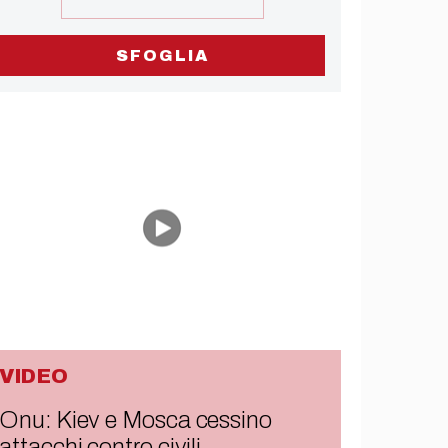
SFOGLIA
VIDEO
Onu: Kiev e Mosca cessino
attacchi contro civili