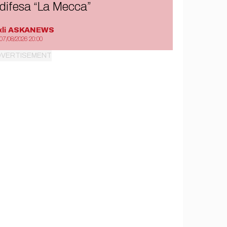
difesa “La Mecca”
di
ASKANEWS
07/08/2026 20:00