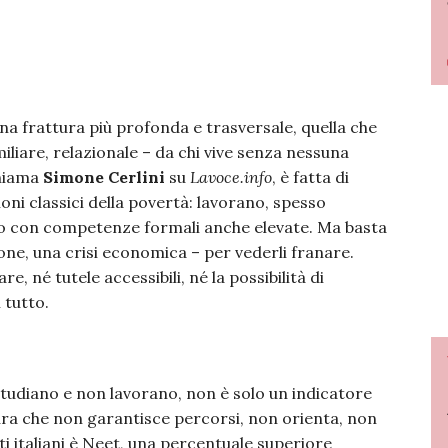
a frattura più profonda e trasversale, quella che
iliare, relazionale – da chi vive senza nessuna
chiama
Simone Cerlini
su
Lavoce.info
, è fatta di
oni classici della povertà: lavorano, spesso
ato con competenze formali anche elevate. Ma basta
ne, una crisi economica – per vederli franare.
, né tutele accessibili, né la possibilità di
 tutto.
studiano e non lavorano, non è solo un indicatore
uttura che non garantisce percorsi, non orienta, non
i italiani è Neet, una percentuale superiore