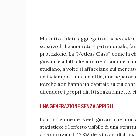
Ma sotto il dato aggregato si nasconde un
separa chi ha una rete – patrimoniale, fam
protezione. La “Netless Class”, come la 
giovani e adulti che non rientrano nei can
studiano, a volte si affacciano sul merc
un inciampo – una malattia, una separazio
Perché non hanno un capitale su cui contare
difendere i propri diritti senza rimetterci
UNA GENERAZIONE SENZA APPIGLI
La condizione dei Neet, giovani che non 
statistico: è l’effetto visibile di una str
accompagna. Il 17,8% dei giovani diplomat