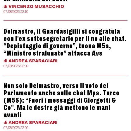
di
VINCENZO
MUSACCHIO
07/08/2026 22:10
Delmastro, il Guardasigilli si congratula
con l’ex sottosegretario per il no alle chat.
“Depistaggio di governo”, tuona M5s,
“Ministro stralunato” attacca Avs
di
ANDREA
SPARACIARI
07/08/2026 22:09
Non solo Delmastro, verso il voto del
Parlamento anche sulle chat Mps. Turco
(M5S): “Fuori i messaggi di Giorgetti &
Co”. Ma le destre già mettono le mani
avanti
di
ANDREA
SPARACIARI
07/08/2026 22:09