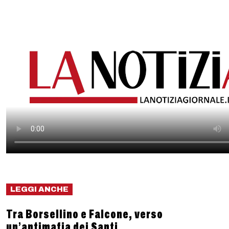
LEGGI ANCHE
Tra Borsellino e Falcone, verso
un’antimafia dei Santi