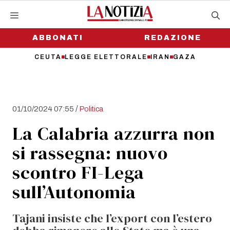
Vai
al
contenuto
ABBONATI
REDAZIONE
CEUTA
LEGGE ELETTORALE
IRAN
GAZA
/
01/10/2024 07:55
Politica
La Calabria azzurra non
si rassegna: nuovo
scontro FI-Lega
sull’Autonomia
Tajani insiste che l’export con l’estero