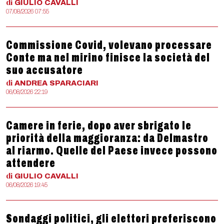
di
GIULIO
CAVALLI
07/08/2026 07:55
Commissione Covid, volevano processare
Conte ma nel mirino finisce la società del
suo accusatore
di
ANDREA
SPARACIARI
06/08/2026 22:19
Camere in ferie, dopo aver sbrigato le
priorità della maggioranza: da Delmastro
al riarmo. Quelle del Paese invece possono
attendere
di
GIULIO
CAVALLI
06/08/2026 19:45
Sondaggi politici, gli elettori preferiscono