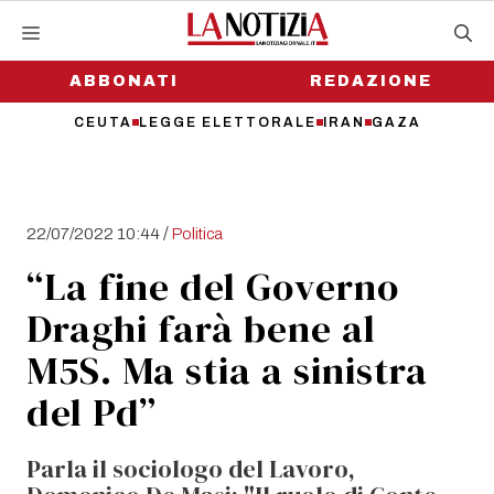
Vai
al
contenuto
ABBONATI
REDAZIONE
CEUTA
LEGGE ELETTORALE
IRAN
GAZA
/
22/07/2022 10:44
Politica
“La fine del Governo
Draghi farà bene al
M5S. Ma stia a sinistra
del Pd”
Parla il sociologo del Lavoro,