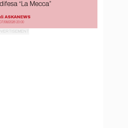
difesa “La Mecca”
di
ASKANEWS
07/08/2026 20:00