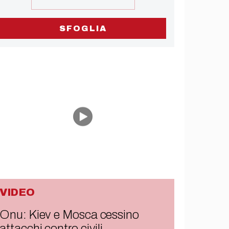
SFOGLIA
VIDEO
Onu: Kiev e Mosca cessino
attacchi contro civili