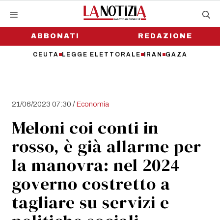
Vai
al
contenuto
ABBONATI
REDAZIONE
CEUTA
LEGGE ELETTORALE
IRAN
GAZA
/
21/06/2023 07:30
Economia
Meloni coi conti in
rosso, è già allarme per
la manovra: nel 2024
governo costretto a
tagliare su servizi e