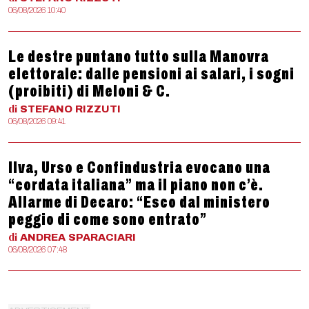
06/08/2026 10:40
Le destre puntano tutto sulla Manovra
elettorale: dalle pensioni ai salari, i sogni
(proibiti) di Meloni & C.
di
STEFANO
RIZZUTI
06/08/2026 09:41
Ilva, Urso e Confindustria evocano una
“cordata italiana” ma il piano non c’è.
Allarme di Decaro: “Esco dal ministero
peggio di come sono entrato”
di
ANDREA
SPARACIARI
06/08/2026 07:48