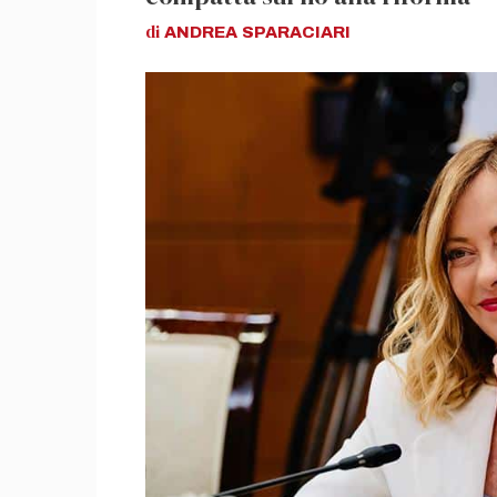
di
ANDREA
SPARACIARI