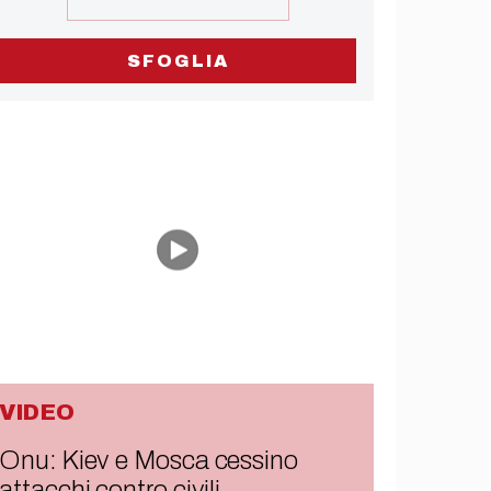
SFOGLIA
VIDEO
Onu: Kiev e Mosca cessino
attacchi contro civili