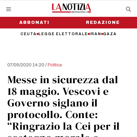
Vai
al
contenuto
ABBONATI
REDAZIONE
CEUTA
LEGGE ELETTORALE
IRAN
GAZA
/
07/05/2020 14:20
Politica
Messe in sicurezza dal
18 maggio. Vescovi e
Governo siglano il
protocollo. Conte:
“Ringrazio la Cei per il