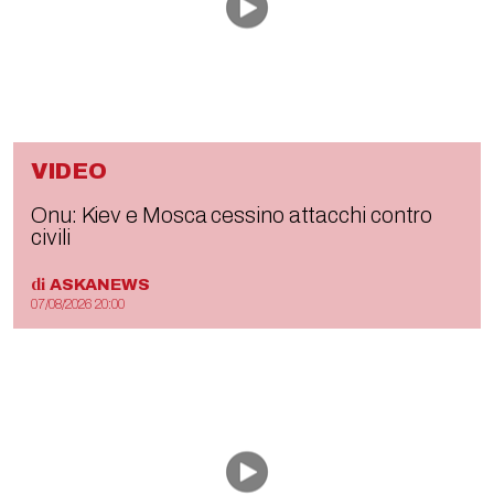
VIDEO
Onu: Kiev e Mosca cessino attacchi contro
civili
di
ASKANEWS
07/08/2026 20:00