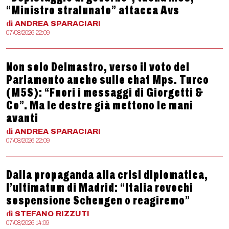
“Ministro stralunato” attacca Avs
di
ANDREA
SPARACIARI
07/08/2026 22:09
Non solo Delmastro, verso il voto del
Parlamento anche sulle chat Mps. Turco
(M5S): “Fuori i messaggi di Giorgetti &
Co”. Ma le destre già mettono le mani
avanti
di
ANDREA
SPARACIARI
07/08/2026 22:09
Dalla propaganda alla crisi diplomatica,
l’ultimatum di Madrid: “Italia revochi
sospensione Schengen o reagiremo”
di
STEFANO
RIZZUTI
07/08/2026 14:09