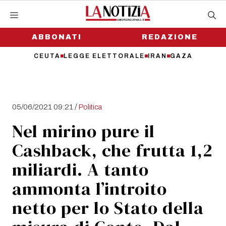
Vai
al
contenuto
ABBONATI
REDAZIONE
CEUTA
LEGGE ELETTORALE
IRAN
GAZA
/
05/06/2021 09:21
Politica
Nel mirino pure il
Cashback, che frutta 1,2
miliardi. A tanto
ammonta l’introito
netto per lo Stato della