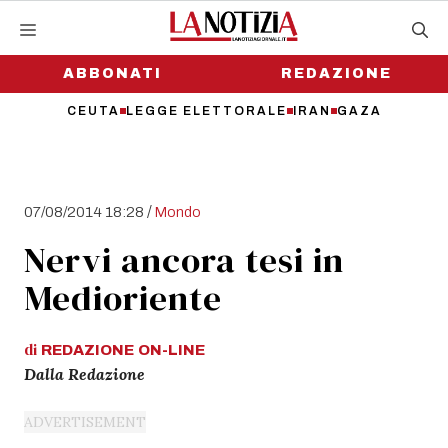
Vai
al
contenuto
ABBONATI
REDAZIONE
CEUTA
LEGGE ELETTORALE
IRAN
GAZA
/
07/08/2014 18:28
Mondo
Nervi ancora tesi in
Medioriente
di
REDAZIONE
ON-LINE
Dalla Redazione