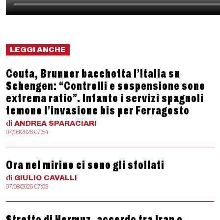
LEGGI ANCHE
Ceuta, Brunner bacchetta l’Italia su
Schengen: “Controlli e sospensione sono
extrema ratio”. Intanto i servizi spagnoli
temono l’invasione bis per Ferragosto
di
ANDREA
SPARACIARI
07/08/2026 07:54
Ora nel mirino ci sono gli sfollati
di
GIULIO
CAVALLI
07/08/2026 07:53
Stretto di Hormuz, accordo tra Iran e