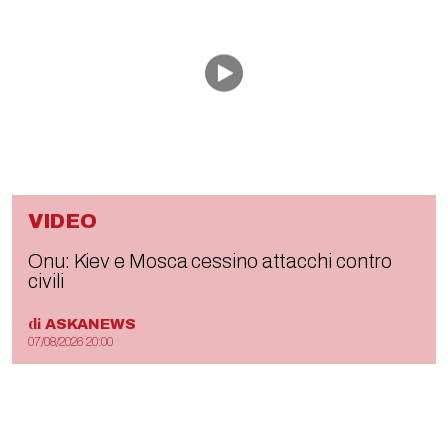
VIDEO
Onu: Kiev e Mosca cessino attacchi contro
civili
di
ASKANEWS
07/08/2026 20:00