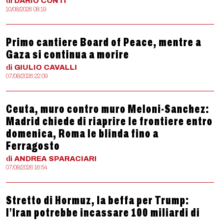
di
DARIO
CONTI
10/08/2026 08:19
Primo cantiere Board of Peace, mentre a
Gaza si continua a morire
di
GIULIO
CAVALLI
07/08/2026 22:09
Ceuta, muro contro muro Meloni-Sanchez:
Madrid chiede di riaprire le frontiere entro
domenica, Roma le blinda fino a
Ferragosto
di
ANDREA
SPARACIARI
07/08/2026 16:54
Stretto di Hormuz, la beffa per Trump:
l’Iran potrebbe incassare 100 miliardi di