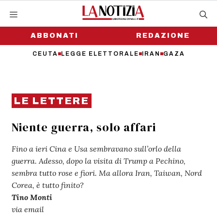
Vai
al
contenuto
ABBONATI
REDAZIONE
CEUTA
LEGGE ELETTORALE
IRAN
GAZA
LE LETTERE
Niente guerra, solo affari
Fino a ieri Cina e Usa sembravano sull’orlo della
guerra. Adesso, dopo la visita di Trump a Pechino,
sembra tutto rose e fiori. Ma allora Iran, Taiwan, Nord
Corea, è tutto finito?
Tino Monti
via email