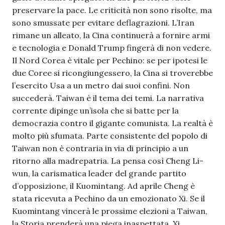
preservare la pace. Le criticità non sono risolte, ma
sono smussate per evitare deflagrazioni. L’Iran
rimane un alleato, la Cina continuerà a fornire armi
e tecnologia e Donald Trump fingerà di non vedere.
Il Nord Corea è vitale per Pechino: se per ipotesi le
due Coree si ricongiungessero, la Cina si troverebbe
l’esercito Usa a un metro dai suoi confini. Non
succederà. Taiwan è il tema dei temi. La narrativa
corrente dipinge un’isola che si batte per la
democrazia contro il gigante comunista. La realtà è
molto più sfumata. Parte consistente del popolo di
Taiwan non è contraria in via di principio a un
ritorno alla madrepatria. La pensa così Cheng Li-
wun, la carismatica leader del grande partito
d’opposizione, il Kuomintang. Ad aprile Cheng è
stata ricevuta a Pechino da un emozionato Xi. Se il
Kuomintang vincerà le prossime elezioni a Taiwan,
la Storia prenderà una piega inaspettata. Xi