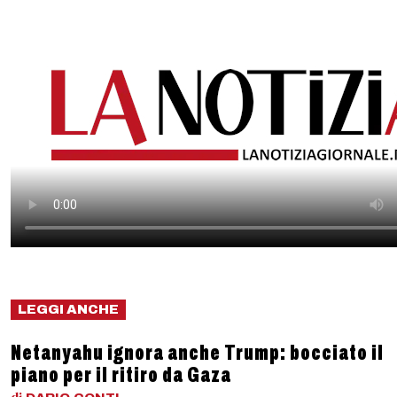
LEGGI ANCHE
Netanyahu ignora anche Trump: bocciato il
piano per il ritiro da Gaza