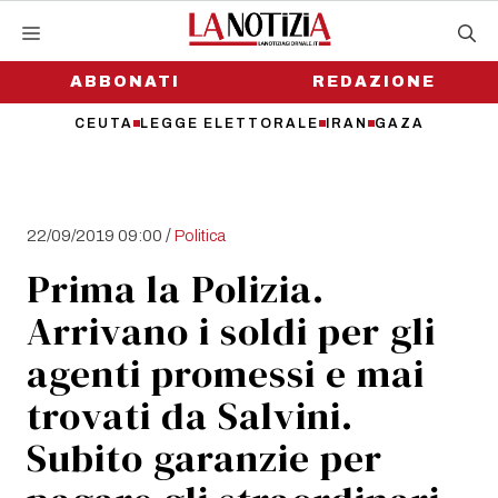
Vai
al
contenuto
ABBONATI
REDAZIONE
CEUTA
LEGGE ELETTORALE
IRAN
GAZA
/
22/09/2019 09:00
Politica
Prima la Polizia.
Arrivano i soldi per gli
agenti promessi e mai
trovati da Salvini.
Subito garanzie per