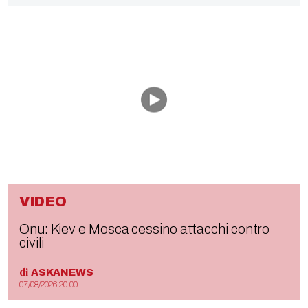
VIDEO
Onu: Kiev e Mosca cessino attacchi contro
civili
di
ASKANEWS
07/08/2026 20:00