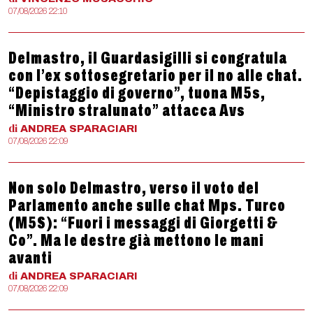
07/08/2026 22:10
Delmastro, il Guardasigilli si congratula
con l’ex sottosegretario per il no alle chat.
“Depistaggio di governo”, tuona M5s,
“Ministro stralunato” attacca Avs
di
ANDREA
SPARACIARI
07/08/2026 22:09
Non solo Delmastro, verso il voto del
Parlamento anche sulle chat Mps. Turco
(M5S): “Fuori i messaggi di Giorgetti &
Co”. Ma le destre già mettono le mani
avanti
di
ANDREA
SPARACIARI
07/08/2026 22:09