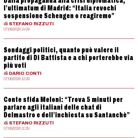
Dalla propaganda alla crisi diplomatica,
l’ultimatum di Madrid: “Italia revochi
sospensione Schengen o reagiremo”
di
STEFANO
RIZZUTI
07/08/2026 14:09
Sondaggi politici, quanto può valere il
partito di Di Battista e a chi porterebbe via
più voti
di
DARIO
CONTI
07/08/2026 12:09
Conte sfida Meloni: “Trova 5 minuti per
parlare agli italiani delle chat di
Delmastro e dell’inchiesta su Santanchè”
di
STEFANO
RIZZUTI
07/08/2026 11:29