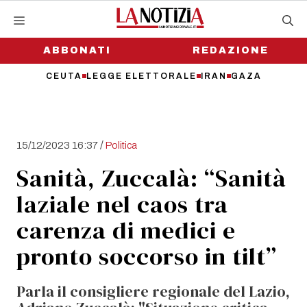
Vai
al
contenuto
ABBONATI
REDAZIONE
CEUTA
LEGGE ELETTORALE
IRAN
GAZA
/
15/12/2023 16:37
Politica
Sanità, Zuccalà: “Sanità
laziale nel caos tra
carenza di medici e
pronto soccorso in tilt”
Parla il consigliere regionale del Lazio,