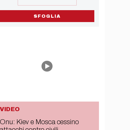
SFOGLIA
VIDEO
Onu: Kiev e Mosca cessino
attacchi contro civili