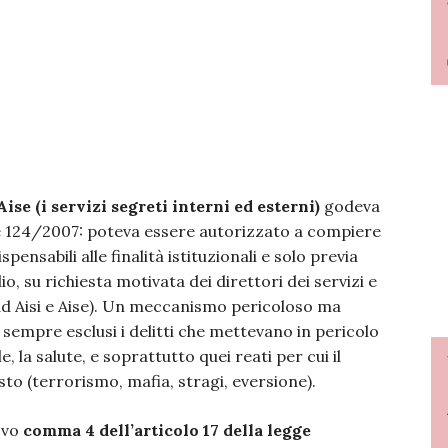
Aise (i servizi segreti interni ed esterni)
godeva
gge 124/2007: poteva essere autorizzato a compiere
ensabili alle finalità istituzionali e solo previa
o, su richiesta motivata dei direttori dei servizi e
 ad Aisi e Aise). Un meccanismo pericoloso ma
 sempre esclusi i delitti che mettevano in pericolo
ale, la salute, e soprattutto quei reati per cui il
o (terrorismo, mafia, stragi, eversione).
uovo
comma 4 dell’articolo 17 della legge