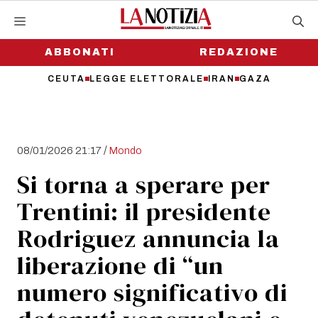
Vai
al
contenuto
ABBONATI
REDAZIONE
CEUTA
LEGGE ELETTORALE
IRAN
GAZA
/
08/01/2026 21:17
Mondo
Si torna a sperare per
Trentini: il presidente
Rodriguez annuncia la
liberazione di “un
numero significativo di