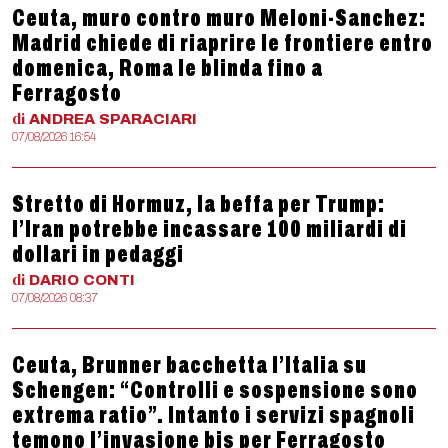
Ceuta, muro contro muro Meloni-Sanchez:
Madrid chiede di riaprire le frontiere entro
domenica, Roma le blinda fino a
Ferragosto
di
ANDREA
SPARACIARI
07/08/2026 16:54
Stretto di Hormuz, la beffa per Trump:
l’Iran potrebbe incassare 100 miliardi di
dollari in pedaggi
di
DARIO
CONTI
07/08/2026 08:37
Ceuta, Brunner bacchetta l’Italia su
Schengen: “Controlli e sospensione sono
extrema ratio”. Intanto i servizi spagnoli
temono l’invasione bis per Ferragosto