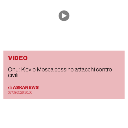
VIDEO
Onu: Kiev e Mosca cessino attacchi contro
civili
di
ASKANEWS
07/08/2026 20:00