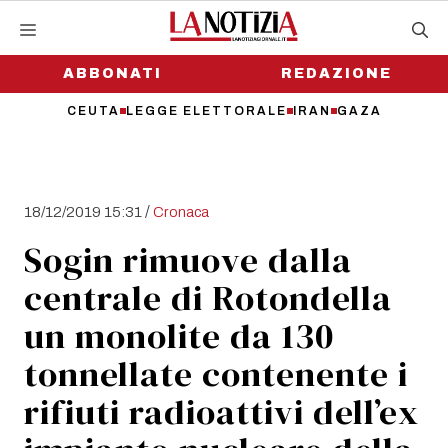
Vai
al
contenuto
ABBONATI
REDAZIONE
CEUTA
LEGGE ELETTORALE
IRAN
GAZA
/
18/12/2019 15:31
Cronaca
Sogin rimuove dalla
centrale di Rotondella
un monolite da 130
tonnellate contenente i
rifiuti radioattivi dell’ex