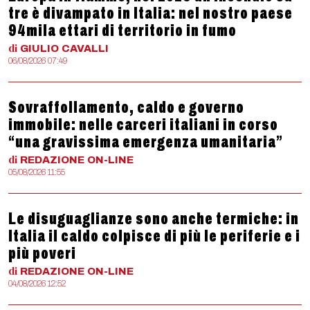
tre è divampato in Italia: nel nostro paese
94mila ettari di territorio in fumo
di
GIULIO
CAVALLI
06/08/2026 07:49
Sovraffollamento, caldo e governo
immobile: nelle carceri italiani in corso
“una gravissima emergenza umanitaria”
di
REDAZIONE
ON-LINE
05/08/2026 11:55
Le disuguaglianze sono anche termiche: in
Italia il caldo colpisce di più le periferie e i
più poveri
di
REDAZIONE
ON-LINE
04/08/2026 12:52