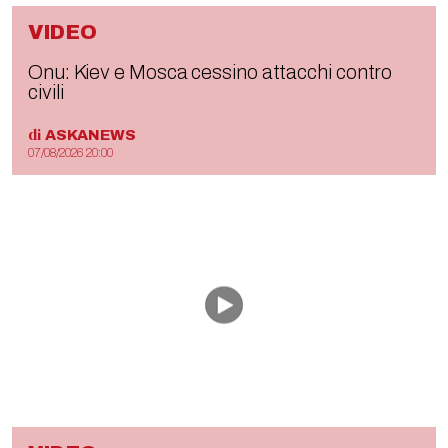
VIDEO
Onu: Kiev e Mosca cessino attacchi contro
civili
di
ASKANEWS
07/08/2026 20:00