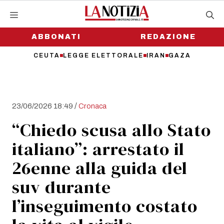
Vai
al
contenuto
ABBONATI
REDAZIONE
CEUTA
LEGGE ELETTORALE
IRAN
GAZA
/
23/06/2026 18:49
Cronaca
“Chiedo scusa allo Stato
italiano”: arrestato il
26enne alla guida del
suv durante
l’inseguimento costato