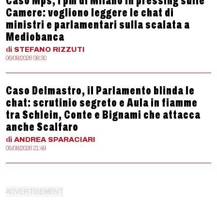
Caso Mps, i pm di Milano in pressing sulle
Camere: vogliono leggere le chat di
ministri e parlamentari sulla scalata a
Mediobanca
di
STEFANO
RIZZUTI
06/08/2026 08:30
Caso Delmastro, il Parlamento blinda le
chat: scrutinio segreto e Aula in fiamme
tra Schlein, Conte e Bignami che attacca
anche Scalfaro
di
ANDREA
SPARACIARI
05/08/2026 21:49