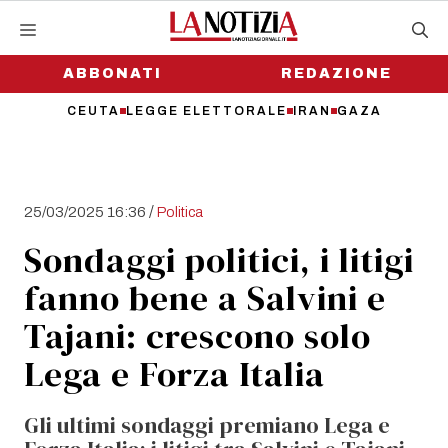
Vai
al
contenuto
ABBONATI
REDAZIONE
CEUTA
LEGGE ELETTORALE
IRAN
GAZA
/
25/03/2025 16:36
Politica
Sondaggi politici, i litigi
fanno bene a Salvini e
Tajani: crescono solo
Lega e Forza Italia
Gli ultimi sondaggi premiano Lega e