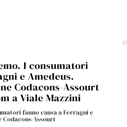
remo. I consumatori
agni e Amedeus.
one Codacons-Assourt
m a Viale Mazzini
umatori fanno causa a Ferragni e
e Codacons-Assourt