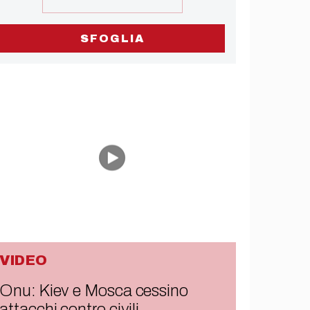
SFOGLIA
VIDEO
Onu: Kiev e Mosca cessino
attacchi contro civili