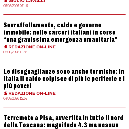
di
GIULIO
CAVALLI
06/08/2026 07:49
Sovraffollamento, caldo e governo
immobile: nelle carceri italiani in corso
“una gravissima emergenza umanitaria”
di
REDAZIONE
ON-LINE
05/08/2026 11:55
Le disuguaglianze sono anche termiche: in
Italia il caldo colpisce di più le periferie e i
più poveri
di
REDAZIONE
ON-LINE
04/08/2026 12:52
Terremoto a Pisa, avvertita in tutto il nord
della Toscana: magnitudo 4.3 ma nessun