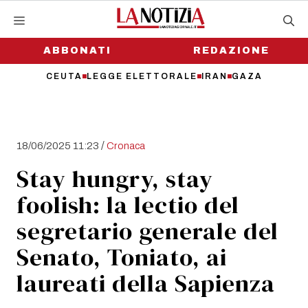
Vai
al
contenuto
ABBONATI
REDAZIONE
CEUTA
LEGGE ELETTORALE
IRAN
GAZA
/
18/06/2025 11:23
Cronaca
Stay hungry, stay
foolish: la lectio del
segretario generale del
Senato, Toniato, ai
laureati della Sapienza