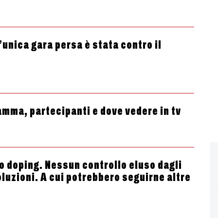
’unica gara persa è stata contro il
amma, partecipanti e dove vedere in tv
lo doping. Nessun controllo eluso dagli
oluzioni. A cui potrebbero seguirne altre