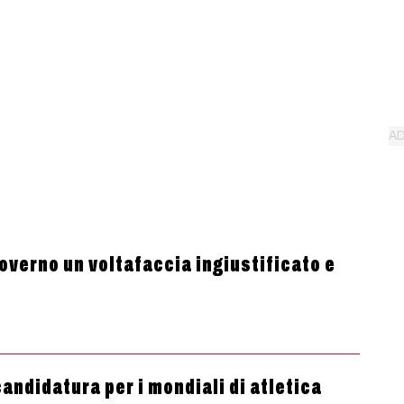
governo un voltafaccia ingiustificato e
andidatura per i mondiali di atletica