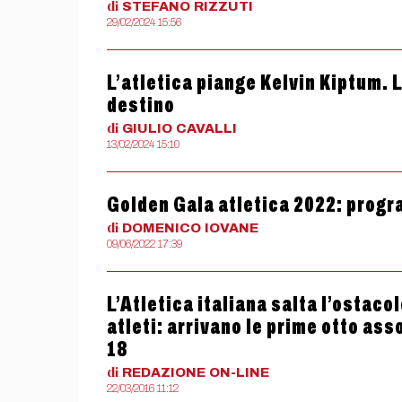
di
STEFANO
RIZZUTI
29/02/2024 15:56
L’atletica piange Kelvin Kiptum. L
destino
di
GIULIO
CAVALLI
13/02/2024 15:10
Golden Gala atletica 2022: progr
di
DOMENICO
IOVANE
09/06/2022 17:39
L’Atletica italiana salta l’ostaco
atleti: arrivano le prime otto ass
18
di
REDAZIONE
ON-LINE
22/03/2016 11:12