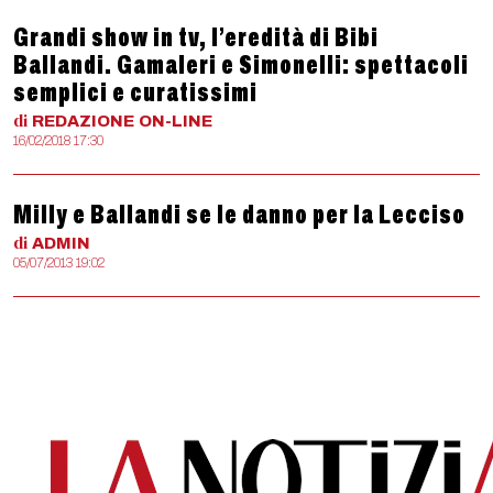
Grandi show in tv, l’eredità di Bibi
Ballandi. Gamaleri e Simonelli: spettacoli
semplici e curatissimi
di
REDAZIONE
ON-LINE
16/02/2018 17:30
Milly e Ballandi se le danno per la Lecciso
di
ADMIN
05/07/2013 19:02