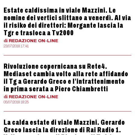
Estate caldissima in viale Mazzini. Le
nomine dei vertici slittano a venerdì. Al via
il risiko dei direttori: Morgante lascia la
Tgr e trasloca a Tv2000
di
REDAZIONE
ON-LINE
23/07/2018 17:41
Rivoluzione copernicana su Rete4.
Mediaset cambia volto alla rete affidando
il Tg a Gerardo Greco e l’intrattenimento
in prima serata a Piero Chiambretti
di
REDAZIONE
ON-LINE
05/07/2018 18:25
La calda estate di viale Mazzini. Gerardo
Greco lascia la direzione di Rai Radio 1.