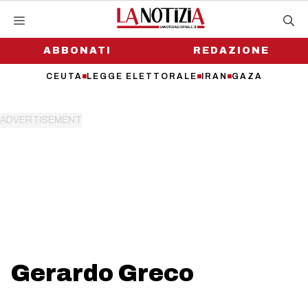
Vai
al
contenuto
ABBONATI
REDAZIONE
CEUTA
LEGGE ELETTORALE
IRAN
GAZA
Gerardo Greco