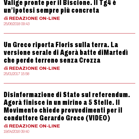
Valige pronte per il Biscione. Il Tg4 è
un’ipotesi sempre più concreta
di
REDAZIONE
ON-LINE
25/06/2018 09:43
Un Greco riporta Floris sulla terra. La
versione serale di Agorà batte diMartedì
che perde terreno senza Crozza
di
REDAZIONE
ON-LINE
25/01/2017 15:58
Disinformazione di Stato sul referendum.
Agorà finisce in un mirino a 5 Stelle. Il
Movimento chiede provvedimenti per il
conduttore Gerardo Greco (VIDEO)
di
REDAZIONE
ON-LINE
19/04/2016 09:40