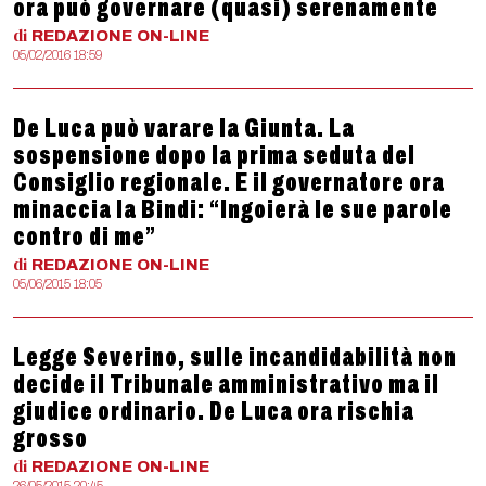
ora può governare (quasi) serenamente
di
REDAZIONE
ON-LINE
05/02/2016 18:59
De Luca può varare la Giunta. La
sospensione dopo la prima seduta del
Consiglio regionale. E il governatore ora
minaccia la Bindi: “Ingoierà le sue parole
contro di me”
di
REDAZIONE
ON-LINE
05/06/2015 18:05
Legge Severino, sulle incandidabilità non
decide il Tribunale amministrativo ma il
giudice ordinario. De Luca ora rischia
grosso
di
REDAZIONE
ON-LINE