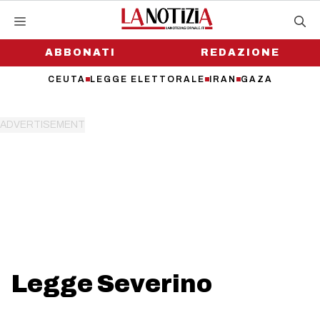
Vai
al
contenuto
ABBONATI
REDAZIONE
CEUTA
LEGGE ELETTORALE
IRAN
GAZA
Legge Severino