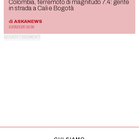
Colombia, terremoto di magnitudo 7.4: gente
in strada a Cali e Bogotà
di
ASKANEWS
10/08/2026 18:58